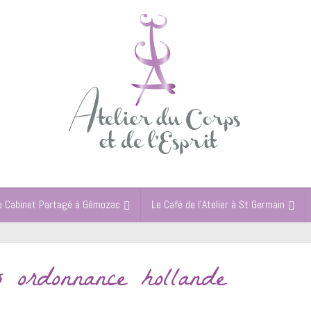
e Cabinet Partagé à Gémozac
Le Café de l’Atelier à St Germain
s ordonnance hollande