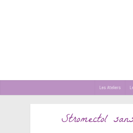
Les Ateliers
L
Stromectol san