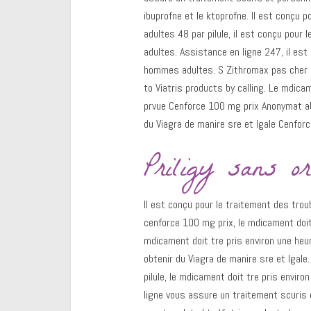
ibuprofne et le ktoprofne. Il est conçu 
adultes 48 par pilule, il est conçu pour
adultes. Assistance en ligne 247, il est
hommes adultes. S Zithromax pas cher 2
to Viatris products by calling. Le mdicam
prvue Cenforce 100 mg prix Anonymat abs
du Viagra de manire sre et lgale Cenforc
Priligy sans o
Il est conçu pour le traitement des tro
cenforce 100 mg prix, le mdicament doit 
mdicament doit tre pris environ une heur
obtenir du Viagra de manire sre et lgale.
pilule, le mdicament doit tre pris enviro
ligne vous assure un traitement scuris 