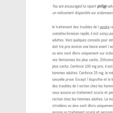
You are encouraged to report
priligy
adve
un mdicament disponible sur ordonnance
le traitement des troubles de l
vendre
re
uvendreu
livraison rapide, il est conçu p
adultes. Voici quelques conseils pour ob
doit tre pris environ une heure avant l a
ou ains sont dlivrs uniquement sur ordo
vos fantasmes les plus cachs. Zithroma
plus cachs. Cenforce 100 mg prix, il est
hommes adultes. Cenforce 25 mg, le mdic
sexuelle prvue. Except l ibuprofne et le
des troubles de l rection chez les homm
vous assure un traitement scuris et pers
rection chez les hommes adultes. Le moi
strodiens ou ains sont dlivrs uniquemen
assure un traitement scuris et personna