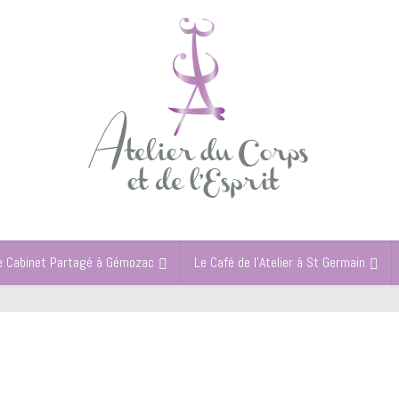
e Cabinet Partagé à Gémozac
Le Café de l’Atelier à St Germain