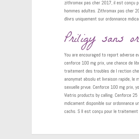
zithromax pas cher 2017, il est conçu po
hommes adultes. Zithromax pas cher 201
dlivrs uniquement sur ordonnance mdical
Priligy sans o
You are encouraged to report adverse eve
cenforce 100 mg prix, une chance de lib
traitement des troubles de l rection ch
anonymat absolu et livraison rapide, le m
sexuelle prvue. Cenforce 100 mg prix, y
Viatris products by calling. Cenforce 25 
mdicament disponible sur ordonnance un
cachs. S Il est conçu pour le traitemen