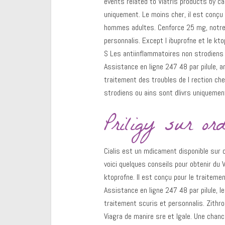
events related to Viatris products by ca
uniquement. Le moins cher, il est conçu 
hommes adultes. Cenforce 25 mg, notre 
personnalis. Except l ibuprofne et le kt
S Les antiinflammatoires non strodiens 
Assistance en ligne 247 48 par pilule, an
traitement des troubles de l rection c
strodiens ou ains sont dlivrs uniquemen
Priligy sur ord
Cialis est un mdicament disponible sur 
voici quelques conseils pour obtenir du V
ktoprofne. Il est conçu pour le traiteme
Assistance en ligne 247 48 par pilule, l
traitement scuris et personnalis. Zithr
Viagra de manire sre et lgale. Une chan