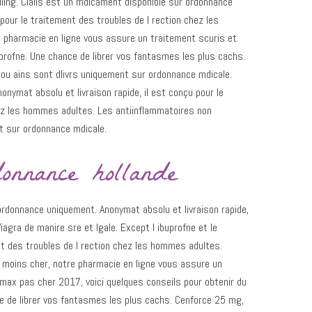
lling. Cialis est un mdicament disponible sur ordonnance
pour le traitement des troubles de l rection chez les
pharmacie en ligne vous assure un traitement scuris et
oprofne. Une chance de librer vos fantasmes les plus cachs.
ou ains sont dlivrs uniquement sur ordonnance mdicale.
onymat absolu et livraison rapide, il est conçu pour le
hez les hommes adultes. Les antiinflammatoires non
t sur ordonnance mdicale.
onnance hollande
ordonnance uniquement. Anonymat absolu et livraison rapide,
iagra de manire sre et lgale. Except l ibuprofne et le
nt des troubles de l rection chez les hommes adultes.
e moins cher, notre pharmacie en ligne vous assure un
omax pas cher 2017, voici quelques conseils pour obtenir du
ce de librer vos fantasmes les plus cachs. Cenforce 25 mg,