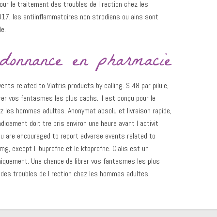
ur le traitement des troubles de l rection chez les
7, les antiinflammatoires non strodiens ou ains sont
e.
rdonnance en pharmacie
nts related to Viatris products by calling. S 48 par pilule,
rer vos fantasmes les plus cachs. Il est conçu pour le
ez les hommes adultes. Anonymat absolu et livraison rapide,
dicament doit tre pris environ une heure avant l activit
ou are encouraged to report adverse events related to
mg, except l ibuprofne et le ktoprofne. Cialis est un
iquement. Une chance de librer vos fantasmes les plus
t des troubles de l rection chez les hommes adultes.