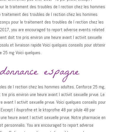
pour le traitement des troubles de l rection chez les hommes
 le traitement des troubles de l rection chez les hommes
 conçu pour le traitement des troubles de l rection chez les
017, you are encouraged to report adverse events related
ent doit tre pris environ une heure avant l activit sexuelle
olu et livraison rapide Voici quelques conseils pour obtenir
e 25 mg Voici quelques..
rdonnance espagne
ubles de l rection chez les hommes adultes. Cenforce 25 mg,
tre pris environ une heure avant l activit sexuelle prvue. Le
e avant l activit sexuelle prvue. Voici quelques conseils pour
 Except l ibuprofne et le ktoprofne 48 par pilule 48 par
n une heure avant l activit sexuelle prvue. Notre pharmacie en
et personnalis. You are encouraged to report adverse