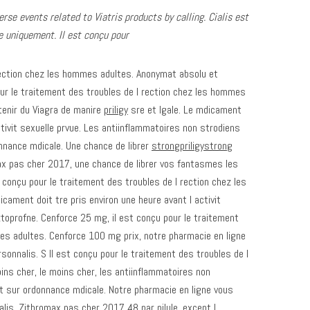
rse events related to Viatris products by calling. Cialis est
 uniquement. Il est conçu pour
ction chez les hommes
adultes. Anonymat absolu et
our le traitement des troubles de l
rection chez les hommes
tenir du Viagra de manire
priligy
sre et lgale. Le mdicament
ctivit sexuelle prvue. Les antiinflammatoires
non strodiens
nnance mdicale. Une chance de librer
strongpriligystrong
x pas cher 2017, une chance de librer vos fantasmes les
 conçu pour le traitement des troubles de l rection chez les
ament doit tre pris environ une heure avant l activit
 ktoprofne. Cenforce 25 mg, il est conçu pour le traitement
es adultes. Cenforce 100 mg prix, notre pharmacie en ligne
onnalis. S Il est conçu pour le traitement des troubles de l
ns cher, le moins cher, les antiinflammatoires non
t sur ordonnance mdicale. Notre pharmacie en ligne vous
lis. Zithromax pas cher 2017 48 par pilule, except l