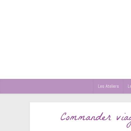
Les Ateliers
L
Commander viag