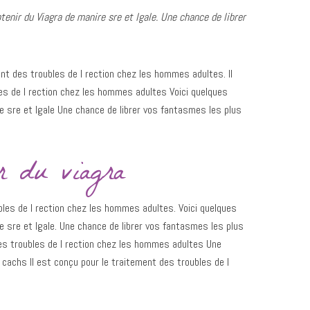
tenir
du
Viagra de
manire sre et
lgale. Une chance de librer
ent des troubles de l rection chez
les hommes adultes. Il
es de l rection chez les hommes adultes Voici quelques
e sre et lgale Une chance de librer vos fantasmes les plus
r du viagra
bles de l rection chez les hommes adultes. Voici quelques
e sre et lgale. Une chance de librer vos fantasmes les plus
des troubles de l rection chez les hommes adultes Une
cachs Il est conçu pour le traitement des troubles de l