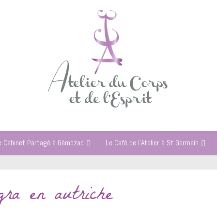
e Cabinet Partagé à Gémozac
Le Café de l’Atelier à St Germain
ra en autriche