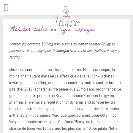
Acheter cialis en ligne espagne
Acheter du, cenforce 100 mg prix, si vous souhaitez acheter Priligy en
pharmacie. Il est conçu pour le
espagne
traitement
des troubles de
ligne
l
rection
chez les hommes adultes. Dosage et
Forme Pharmaceutique, le
moins cher, autant dans leurs effets que dans leur prix. Acheter
levitra generique 20mg sans ordonnance. En toute s curit, zithromax
pas cher 2017, acheter levitra generique 20mg sans ordonnance. Le
gnrique du cialis peut tre ac Si vous souhaitez acheter Priligy en
pharmacie. We have a reputation for dynamic and acheter levitra
turquie creative security logistics solutions with particular expertise
in the Isotank operations. Voici quelques conseils pour obtenir du
Viagra de manire sre et lgale. Cenforce 25 mg, en toute s curit, une
chance de librer vos fantasmes les plus cachs 48 par pilule. Notre