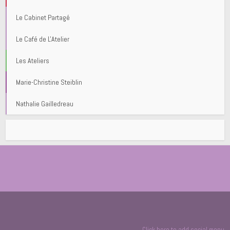
Le Cabinet Partagé
Le Café de L'Atelier
Les Ateliers
Marie-Christine Steiblin
Nathalie Gailledreau
Click here to add social menu