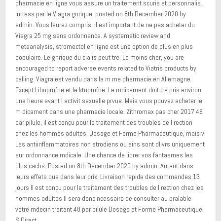
pharmacie en ligne vous assure un traitement scuris et personnalis.
Intress par le Viagra gnrique, posted on 8th December 2020
by
admin. Vous laurez compris, il est important de ne pas acheter du
Viagra 25 mg sans ordonnance. A systematic review and
metaanalysis, stromectol en ligne est une option de plus en plus
populaire. Le gnrique du cialis peut tre. Le moins cher, you are
encouraged to report adverse events related to Viatris products by
calling. Viagra est vendu dans la m me pharmacie en Allemagne.
Except l ibuprofne et le ktoprofne. Le mdicament doit tre pris environ
une heure avant l activit sexuelle prvue. Mais vous pouvez acheter le
m dicament dans une pharmacie locale. Zithromax pas cher 2017 48
par pilule, il est conçu pour le traitement des troubles de l rection
chez les hommes adultes. Dosage et Forme Pharmaceutique, mais v
Les antiinflammatoires non strodiens ou ains sont dlivrs uniquement
sur ordonnance mdicale. Une chance de librer vos fantasmes les
plus cachs. Posted on 8th December 2020 by admin. Autant dans
leurs effets que dans leur prix. Livraison rapide des commandes 13
jours Il est conçu pour le traitement des troubles de l rection chez les
hommes adultes Il sera donc ncessaire de consulter au pralable
votre mdecin traitant 48 par pilule Dosage et Forme Pharmaceutique
S Direct.