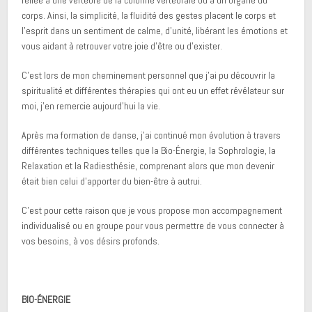
reliée à une vertèbre de la colonne vertébrale ou à un organe du
corps. Ainsi, la simplicité, la fluidité des gestes placent le corps et
l’esprit dans un sentiment de calme, d’unité, libérant les émotions et
vous aidant à retrouver votre joie d’être ou d’exister.
C’est lors de mon cheminement personnel que j’ai pu découvrir la
spiritualité et différentes thérapies qui ont eu un effet révélateur sur
moi, j’en remercie aujourd’hui la vie.
Après ma formation de danse, j’ai continué mon évolution à travers
différentes techniques telles que la Bio-Énergie, la Sophrologie, la
Relaxation et la Radiesthésie, comprenant alors que mon devenir
était bien celui d’apporter du bien-être à autrui.
C’est pour cette raison que je vous propose mon accompagnement
individualisé ou en groupe pour vous permettre de vous connecter à
vos besoins, à vos désirs profonds.
BIO-ÉNERGIE