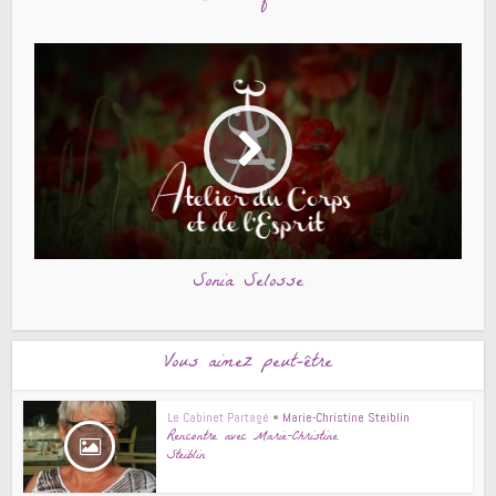
Sonia Selosse
Vous aimez peut-être
Le Cabinet Partagé
•
Marie-Christine Steiblin
Rencontre avec Marie-Christine
Steiblin