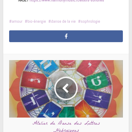
NABET
https://www.harmonymusic.fr/elixirs-sonores
amour
bio-énergie
danse de la vie
sophrologie
Atelier de Danse des Lettres
Hébraïques