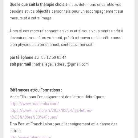
Quelle que soit la thérapie choisie
, nous définirons ensemble vos
besoins et vos objectifs personnels pour un accompagnement sur
mesure et à votre image.
Alors si ces mots raisonnent en vous et si vous vous sentez prêt à
devenir qui vous êtes vraiment, prêt à retrouver un bien-être aussi
bien physique qu’émotionnel, contactez moi soit :
par téléphone au
: 06 12 59 01 44
soit par mail
: nathaliegailledreau@gmail.com
Références et/ou Formations :
Marie Elia : pour l’enseignement des lettres Hébraïques
https://www.marie-elia.com/
https://www.linvisible.fr/2017/02/14/les-lettres-
h%C3%A9bra%C3%AFques/
Tina Bosi et Franck Lalou : pour l’enseignement et la danse des
lettres
http://www.tehima.com/