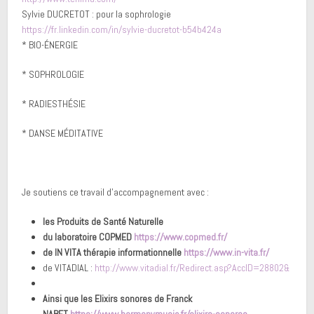
Sylvie DUCRETOT : pour la sophrologie
https://fr.linkedin.com/in/sylvie-ducretot-b54b424a
* BIO-ÉNERGIE
* SOPHROLOGIE
* RADIESTHÉSIE
* DANSE MÉDITATIVE
Je soutiens ce travail d’accompagnement avec :
les Produits de Santé Naturelle
du laboratoire COPMED
https://www.copmed.fr/
de IN VITA thérapie informationnelle
https://www.in-vita.fr/
de VITADIAL :
http://www.vitadial.fr/Redirect.asp?AccID=28802&
Ainsi que les Elixirs sonores de Franck