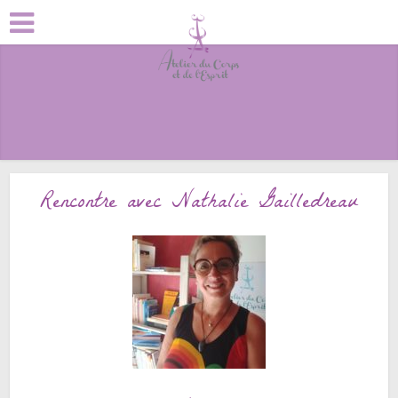
Rencontre avec Nathalie Gailledreau